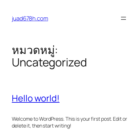
ข้าม
ไป
juad678h.com
ยัง
เนื้อหา
หมวดหมู่:
Uncategorized
Hello world!
Welcome to WordPress. This is your first post. Edit or
delete it, then start writing!